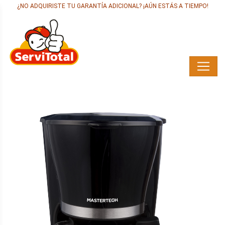
¿NO ADQUIRISTE TU GARANTÍA ADICIONAL? ¡AÚN ESTÁS A TIEMPO!