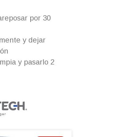
areposar por 30
mente y dejar
ión
impia y pasarlo 2