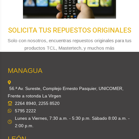
SOLICITA TUS REPUESTOS ORIGINALES
Solo con nosotros, encuentras repuestos originales para tus
productos TCL, Mastertech, y muchos más
MANAGUA
56.ª Av. Sureste, Complejo Ernesto Pasquier, UNICOMER,
Frente a rotonda La Virgen
2264 8940, 2255 8520
5795 2222
Lunes a Viernes, 7:30 a.m. - 5:30 p.m. Sábado 8:00 a.m. -
2:00 p.m.
LEÓN